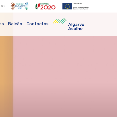
ADO
as
Balcão
Contactos