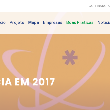
CO-FINANCI
ício
Projeto
Mapa
Empresas
Boas Práticas
Notíci
IA EM 2017