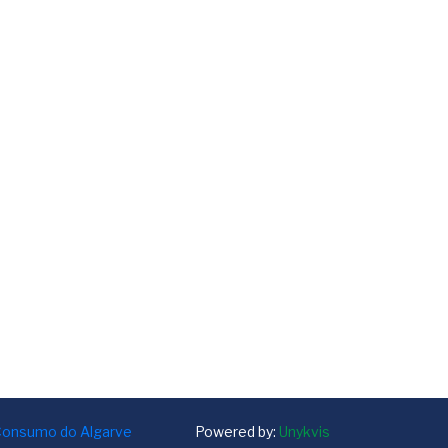
 Consumo do Algarve
Powered by:
Unykvis