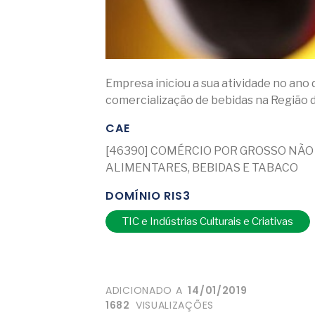
Empresa iniciou a sua atividade no ano 
comercialização de bebidas na Região 
CAE
[46390] COMÉRCIO POR GROSSO NÃO
ALIMENTARES, BEBIDAS E TABACO
DOMÍNIO RIS3
TIC e Indústrias Culturais e Criativas
ADICIONADO A
14/01/2019
1682
VISUALIZAÇÕES